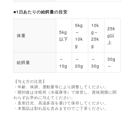
■1日あたりの給餌量の目安
5kg
10k
25k
5kg
～
g～
体重
g以
以下
10k
25k
上
g
g
～
～
～
30g
給餌量
10g
20g
30g
～
【与え方の注意】
・年齢、体調、運動量等により調整してください。
・開封後は冷暗所（冷蔵庫等）で保管し、賞味期限に関
わらずお早めに与えてください。
・直射日光、高温多湿を避けて保存してください。
・本製品は割れ品も含みますのでご了承ください。