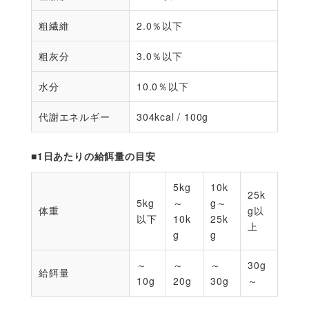
粗繊維
2.0％以下
粗灰分
3.0％以下
水分
10.0％以下
代謝エネルギー
304kcal / 100g
■1日あたりの給餌量の目安
5kg
10k
25k
5kg
～
g～
体重
g以
以下
10k
25k
上
g
g
～
～
～
30g
給餌量
10g
20g
30g
～